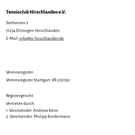
Tennisclub Hirschlanden e.V.
Seehansen 3
71254 Ditzingen-Hirschlanden
Tennisfreizeit 2026
Save the Date
E-Mail:
info@tc-hirschlanden.de
ausgebucht!
Tennisfreizeit
Vereinsregister:
Vereinsregister Stuttgart: VR 200762
Registergericht:
Vertreten durch:
1. Vorsitzender: Andreas Keim
2. Vorsitzender: Philipp Kindermann