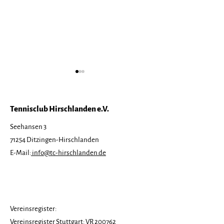
Tennisclub Hirschlanden e.V.
Seehansen 3
71254 Ditzingen-Hirschlanden
Save the Date:
Zweiter
E-Mail:
info@tc-hirschlanden.de
Tennisfreizeit 2026
Arbeitseinsat
Frühjahr 2026
Vereinsregister:
Vereinsregister Stuttgart: VR 200762