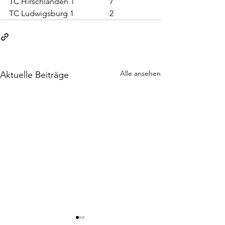
TC Hirschlanden 1             	
7
TC Ludwigsburg 1            	2
Alle ansehen
Aktuelle Beiträge