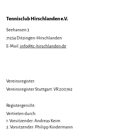
Tennisclub Hirschlanden e.V.
Seehansen 3
71254 Ditzingen-Hirschlanden
Tennisfreizeit 2026
Save the Date
E-Mail:
info@tc-hirschlanden.de
ausgebucht!
Tennisfreizeit
Vereinsregister:
Vereinsregister Stuttgart: VR 200762
Registergericht:
Vertreten durch:
1. Vorsitzender: Andreas Keim
2. Vorsitzender: Philipp Kindermann