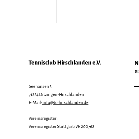
Tennisclub Hirschlanden e.V.
N
Bit
Next Level VR
Seehansen 3
Talentiade-Turnier
71254 Ditzingen-Hirschlanden
E-Mail:
info@tc-hirschlanden.de
Vereinsregister:
Vereinsregister Stuttgart: VR 200762