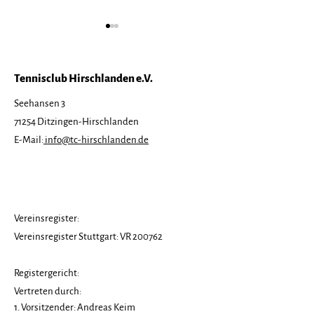
Tennisclub Hirschlanden e.V.
Seehansen 3
71254 Ditzingen-Hirschlanden
Tennisfreizeit 2026
Save the Date
E-Mail:
info@tc-hirschlanden.de
ausgebucht!
Tennisfreizeit
Vereinsregister:
Vereinsregister Stuttgart: VR 200762
Registergericht:
Vertreten durch:
1. Vorsitzender: Andreas Keim