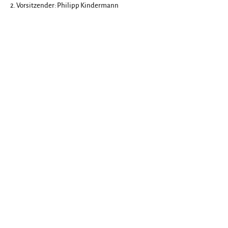
2. Vorsitzender: Philipp Kindermann
Newsletteranmeldung
Bitte gebe hier Deine E-Mail-Adresse
ein.
Jetzt anmelden!
Informationen
CLUB
SPORT