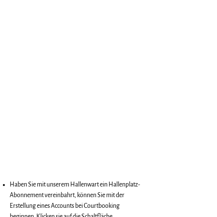
Haben Sie mit unserem Hallenwart ein Hallenplatz-
Abonnement vereinbahrt, können Sie mit der
Erstellung eines
Accounts bei Courtbooking
beginnen. Klicken sie auf die Schaltfläche