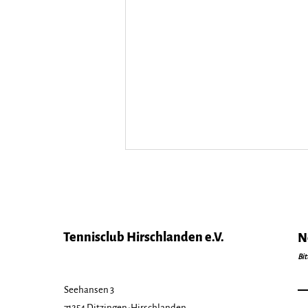
Tennisclub Hirschlanden e.V.
N
Bit
Next Level VR
Seehansen 3
Talentiade-Turnier
71254 Ditzingen-Hirschlanden