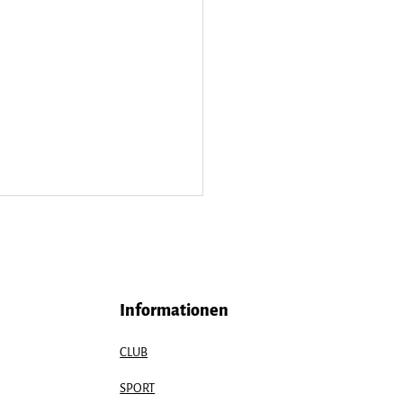
Informationen
CLUB
 the Date:
SPORT
isfreizeit 2026