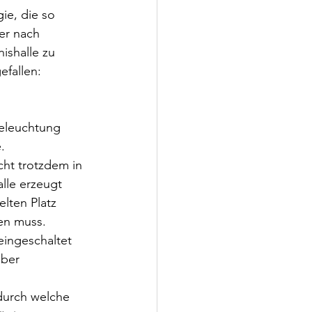
e, die so 
er nach 
ishalle zu 
efallen:
eleuchtung 
.
cht trotzdem in 
lle erzeugt 
lten Platz 
den muss.
eingeschaltet 
ber 
durch welche 