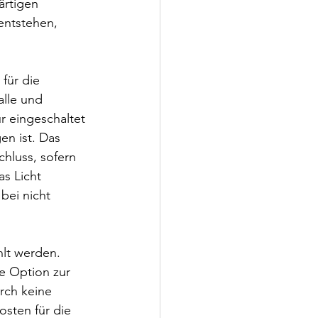
rtigen 
ntstehen, 
für die 
lle und 
r eingeschaltet 
n ist. Das 
hluss, sofern 
s Licht 
bei nicht 
hlt werden. 
e Option zur 
rch keine 
osten für die 