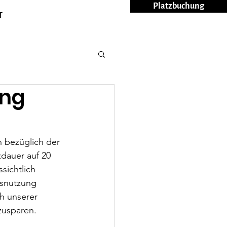
Platzbuchung
T
ung
 bezüglich der 
dauer auf 20 
sichtlich 
gsnutzung 
h unserer 
zusparen.