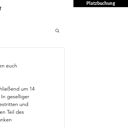
Platzbuchung
T
en euch 
hließend um 14 
In geselliger 
tritten und 
n Teil des 
änken 