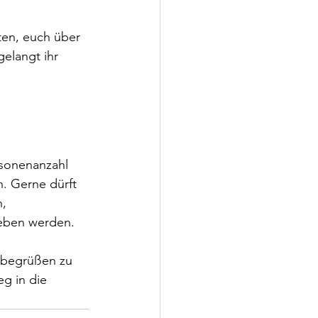
ten, euch über 
elangt ihr 
sonenanzahl 
. Gerne dürft 
, 
geben werden.
e begrüßen zu 
g in die 