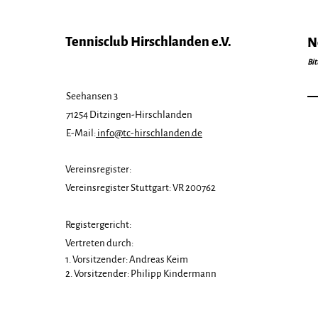
Tennisclub Hirschlanden e.V.
N
Bit
Next Level VR
Seehansen 3
Talentiade-Turnier
71254 Ditzingen-Hirschlanden
E-Mail:
info@tc-hirschlanden.de
Vereinsregister:
Vereinsregister Stuttgart: VR 200762
Registergericht:
Vertreten durch:
1. Vorsitzender: Andreas Keim
2. Vorsitzender: Philipp Kindermann