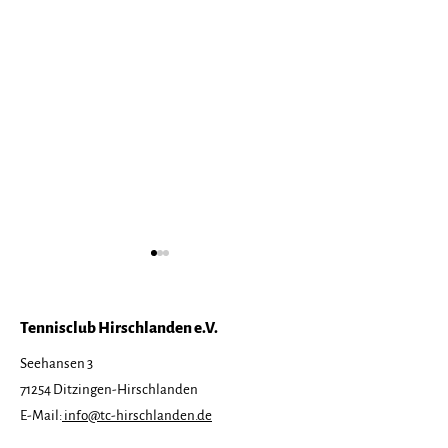
Tennisclub Hirschlanden e.V.
Seehansen 3
71254 Ditzingen-Hirschlanden
Tennisfreizeit 2026
Save the Date
E-Mail:
info@tc-hirschlanden.de
ausgebucht!
Tennisfreizeit