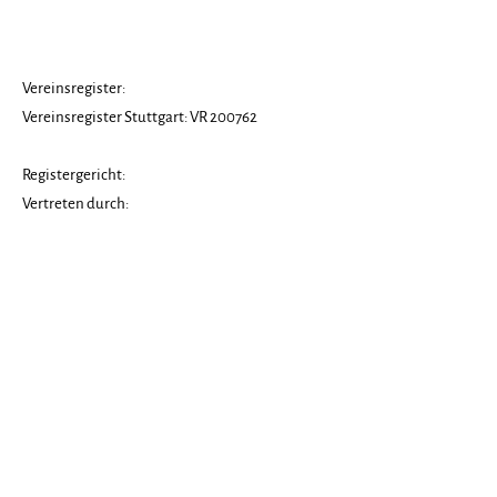
Vereinsregister:
Vereinsregister Stuttgart: VR 200762
Registergericht:
Vertreten durch:
1. Vorsitzender: Andreas Keim
2. Vorsitzender: Philipp Kindermann
Newsletteranmeldung
Bitte gebe hier Deine E-Mail-Adresse
ein.
Jetzt anmelden!