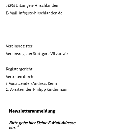
71254 Ditzingen-Hirschlanden
Tennisfreizeit 2026
Save the Date
E-Mail:
info@tc-hirschlanden.de
ausgebucht!
Tennisfreizeit
Vereinsregister:
Vereinsregister Stuttgart: VR 200762
Registergericht:
Vertreten durch:
1. Vorsitzender: Andreas Keim
2. Vorsitzender: Philipp Kindermann
Newsletteranmeldung
Bitte gebe hier Deine E-Mail-Adresse
ein.